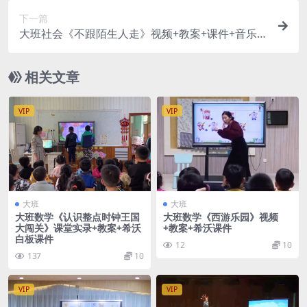
下一篇
大班社会《不跟陌生人走》视频+教案+课件+音乐
+打印图【刘萍】
相关文章
VIP
VIP
大班
大班
大班数学《认识整点时钟王国
大班数学《西游乐园》视频
大闯关》课堂实录+教案+希沃
+教案+希沃课件
白板课件
12
10
137
10
VIP
VIP