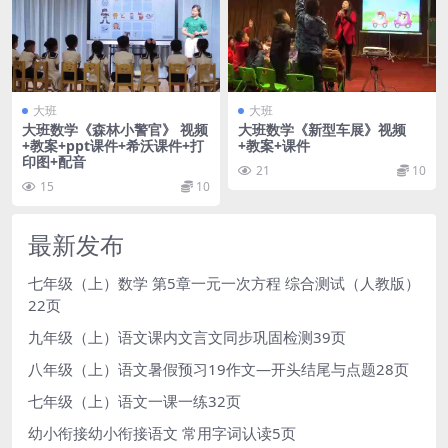
大班
大班
大班数学《森林小警官》 视频
大班数学《新型车展》视频
+教案+ppt课件+希沃课件+打
+教案+课件
印图+配音
21
10
15
10
最新发布
七年级（上）数学 第5章一元一次方程 综合测试（人教版）
22页
九年级（上）语文课内文言文同步巩固检测39页
八年级（上）语文暑假预习19作文—开头结尾与点题28页
七年级（上）语文一课一练32页
幼小衔接幼小衔接语文 常用字词认读5页