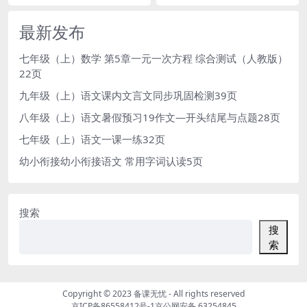
最新发布
七年级（上）数学 第5章一元一次方程 综合测试（人教版）
22页
九年级（上）语文课内文言文同步巩固检测39页
八年级（上）语文暑假预习19作文—开头结尾与点题28页
七年级（上）语文一课一练32页
幼小衔接幼小衔接语文 常用字词认读5页
搜索
搜
索
Copyright © 2023
备课无忧
- All rights reserved
京ICP备86558412号-1
京公网安备 63254845