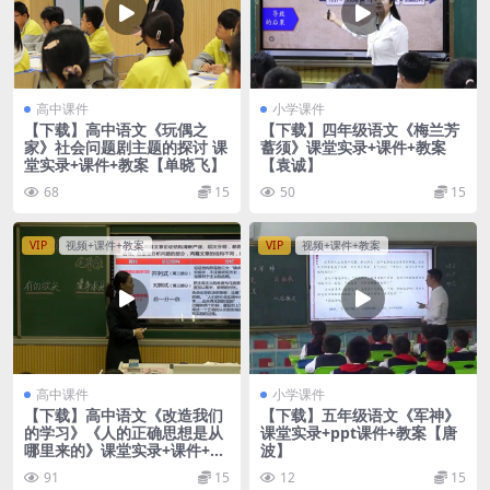
高中课件
小学课件
【下载】高中语文《玩偶之
【下载】四年级语文《梅兰芳
家》社会问题剧主题的探讨 课
蓄须》课堂实录+课件+教案
堂实录+课件+教案【单晓飞】
【袁诚】
68
15
50
15
VIP
视频+课件+教案
VIP
视频+课件+教案
高中课件
小学课件
【下载】高中语文《改造我们
【下载】五年级语文《军神》
的学习》《人的正确思想是从
课堂实录+ppt课件+教案【唐
哪里来的》课堂实录+课件+教
波】
案【郑玮】
91
15
12
15