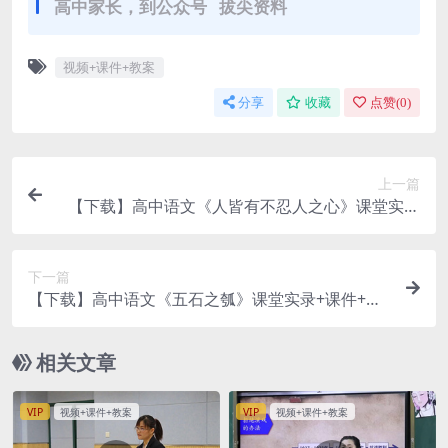
高中家长，到公众号 拔尖资料
视频+课件+教案
分享
收藏
点赞(
0
)
上一篇
【下载】高中语文《人皆有不忍人之心》课堂实录
+教案【王宁】
下一篇
【下载】高中语文《五石之瓠》课堂实录+课件+教
案【位盼芹】
相关文章
VIP
视频+课件+教案
VIP
视频+课件+教案