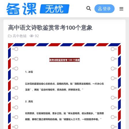
登录
高中语文诗歌鉴赏常考100个意象
高中教辅
92