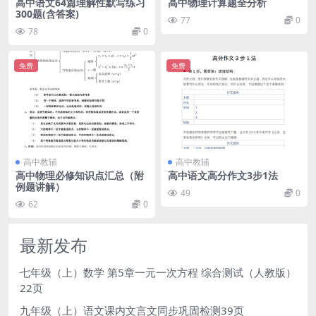
高中语文64篇理解性默写练习
高中物理计算题全分析
300题(含答案)
77
0
78
0
免费
免费
高中教辅
高中教辅
高中物理必修知识点汇总（附
高中语文高分作文3步1法
例题讲解）
49
0
62
0
最新发布
七年级（上）数学 第5章一元一次方程 综合测试（人教版）
22页
九年级（上）语文课内文言文同步巩固检测39页