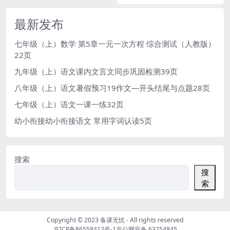
最新发布
七年级（上）数学 第5章一元一次方程 综合测试（人教版）
22页
九年级（上）语文课内文言文同步巩固检测39页
八年级（上）语文暑假预习19作文—开头结尾与点题28页
七年级（上）语文一课一练32页
幼小衔接幼小衔接语文 常用字词认读5页
搜索
搜
索
Copyright © 2023
备课无忧
- All rights reserved
京ICP备86558412号-1
京公网安备 63254845