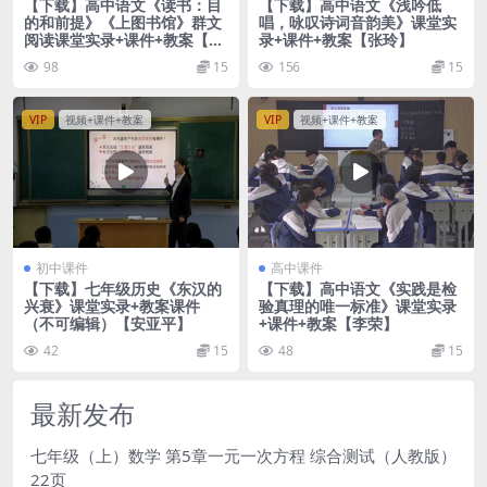
【下载】高中语文《读书：目
【下载】高中语文《浅吟低
的和前提》《上图书馆》群文
唱，咏叹诗词音韵美》课堂实
阅读课堂实录+课件+教案【汪
录+课件+教案【张玲】
慧】
98
15
156
15
VIP
视频+课件+教案
VIP
视频+课件+教案
初中课件
高中课件
【下载】七年级历史《东汉的
【下载】高中语文《实践是检
兴衰》课堂实录+教案课件
验真理的唯一标准》课堂实录
（不可编辑）【安亚平】
+课件+教案【李荣】
42
15
48
15
最新发布
七年级（上）数学 第5章一元一次方程 综合测试（人教版）
22页