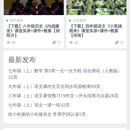
初中课件
小学课件
【下载】八年级历史《内战爆
【下载】四年级语文《小英雄
发》课堂实录+课件+教案【胡
雨来》课堂实录+课件+教案
明月】
【何琦】
88
15
30
15
最新发布
七年级（上）数学 第5章一元一次方程 综合测试（人教版）
22页
九年级（上）语文课内文言文同步巩固检测39页
八年级（上）语文暑假预习19作文—开头结尾与点题28页
七年级（上）语文一课一练32页
幼小衔接幼小衔接语文 常用字词认读5页