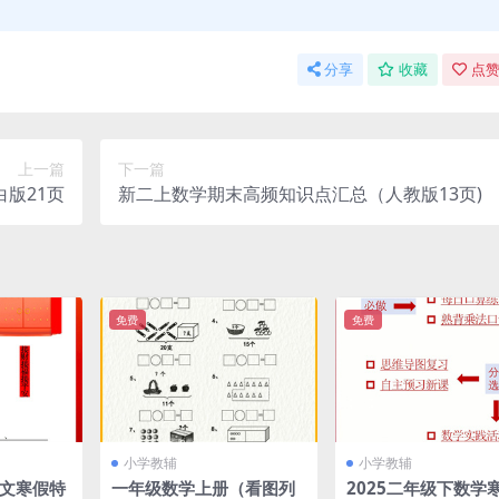
分享
收藏
点赞
上一篇
下一篇
版21页
新二上数学期末高频知识点汇总（人教版13页)
免费
免费
小学教辅
小学教辅
语文寒假特
一年级数学上册（看图列
2025二年级下数学