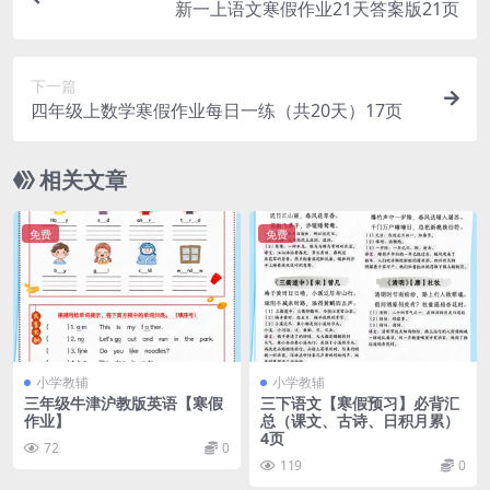
新一上语文寒假作业21天答案版21页
下一篇
四年级上数学寒假作业每日一练（共20天）17页
相关文章
免费
免费
小学教辅
小学教辅
三年级牛津沪教版英语【寒假
三下语文【寒假预习】必背汇
作业】
总（课文、古诗、日积月累）
4页
72
0
119
0