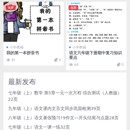
免费
免费
小学教辅
小学教辅
我的第一本拼音书
语文六年级下册期中复习知识
要点
81
0
64
0
最新发布
七年级（上）数学 第5章一元一次方程 综合测试（人教版）
22页
九年级（上）语文课内文言文同步巩固检测39页
八年级（上）语文暑假预习19作文—开头结尾与点题28页
七年级（上）语文一课一练32页