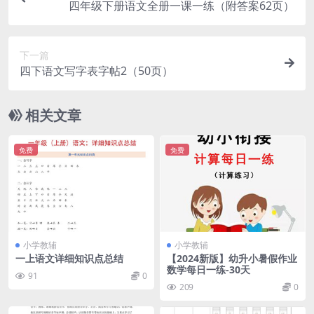
四年级下册语文全册一课一练（附答案62页）
下一篇
四下语文写字表字帖2（50页）
相关文章
免费
免费
小学教辅
小学教辅
一上语文详细知识点总结
【2024新版】幼升小暑假作业
数学每日一练-30天
91
0
209
0