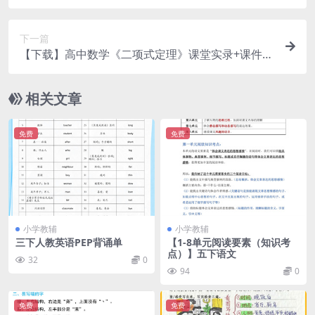
下一篇
【下载】高中数学《二项式定理》课堂实录+课件
+教案【晁燃】
相关文章
免费
免费
小学教辅
小学教辅
三下人教英语PEP背诵单
【1-8单元阅读要素（知识考
点）】五下语文
32
0
94
0
免费
免费