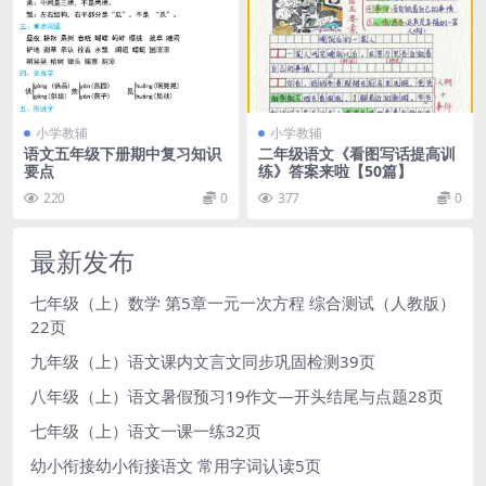
小学教辅
小学教辅
语文五年级下册期中复习知识
二年级语文《看图写话提高训
要点
练》答案来啦【50篇】
220
0
377
0
最新发布
七年级（上）数学 第5章一元一次方程 综合测试（人教版）
22页
九年级（上）语文课内文言文同步巩固检测39页
八年级（上）语文暑假预习19作文—开头结尾与点题28页
七年级（上）语文一课一练32页
幼小衔接幼小衔接语文 常用字词认读5页