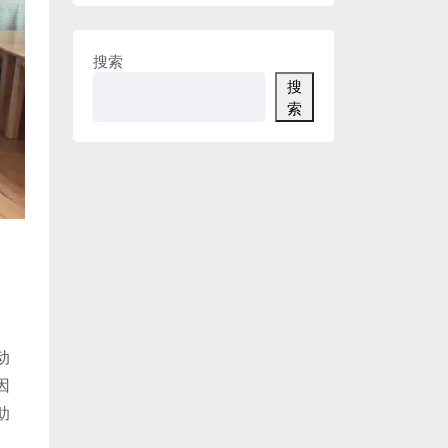
搜索
搜
索
动
因
助