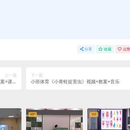
分享
收藏
点赞
上一篇
下一篇
案+课件
小班体育《小青蛙捉害虫》视频+教案+音乐
+音乐
VIP
VIP