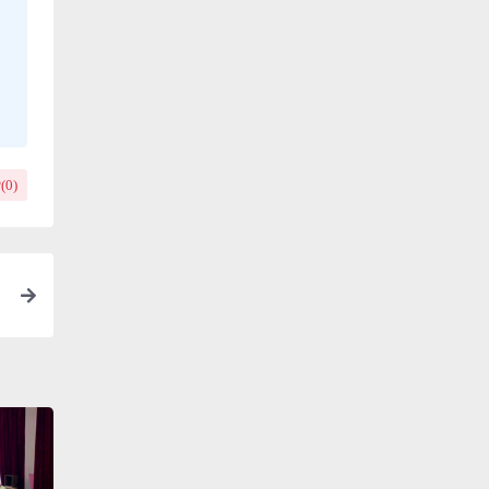
(
0
)