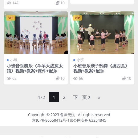
142
10
VIP
VIP
小班
小班
小班音乐奏乐《羊羊大战灰太
小班音乐亲子韵律《挑西瓜》
狼》视频+教案+课件+配乐
视频+教案+配乐
62
10
66
10
1/2
1
2
下一页
»
Copyright © 2023
备课无忧
- All rights reserved
京ICP备86558412号-1
京公网安备 63254845