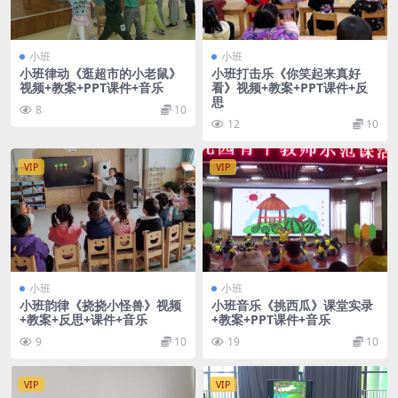
小班
小班
小班律动《逛超市的小老鼠》
小班打击乐《你笑起来真好
视频+教案+PPT课件+音乐
看》视频+教案+PPT课件+反
思
8
10
12
10
VIP
VIP
小班
小班
小班韵律《挠挠小怪兽》视频
小班音乐《挑西瓜》课堂实录
+教案+反思+课件+音乐
+教案+PPT课件+音乐
9
10
19
10
VIP
VIP