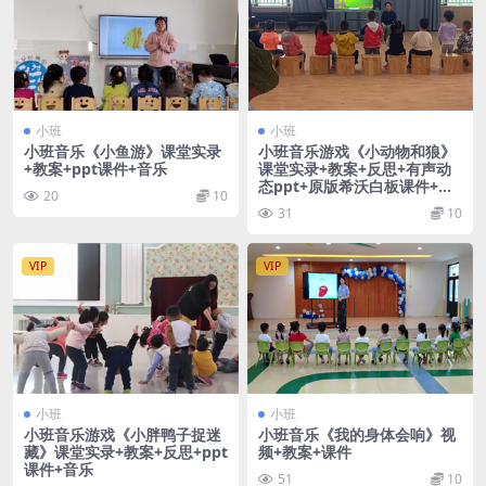
小班
小班
小班音乐《小鱼游》课堂实录
小班音乐游戏《小动物和狼》
+教案+ppt课件+音乐
课堂实录+教案+反思+有声动
态ppt+原版希沃白板课件+音
20
10
乐
31
10
VIP
VIP
小班
小班
小班音乐游戏《小胖鸭子捉迷
小班音乐《我的身体会响》视
藏》课堂实录+教案+反思+ppt
频+教案+课件
课件+音乐
51
10