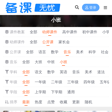
登录
小班
课件教案
全部
幼师课件
高中课件
初中课件
小学
幼师课件
全部
公开课
家长会
公开课
全部
语言
数学
音乐
美术
科学
社会
音乐
全部
大班
中班
小班
学科
全部
语文
数学
英语
音乐
美术
道法
年级
全部
一年级
二年级
三年级
四年级
五年级
学段
全部
上学期
下学期
通用
排序
最新
热度
点赞
收藏
更新
随机