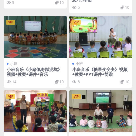
5
10
5
10
VIP
VIP
小班
小班
小班音乐《小猪佩奇踩泥坑》
小班音乐《糖果变变变》视频
视频+教案+课件+音乐
+教案+PPT课件+简谱
14
10
8
10
VIP
VIP