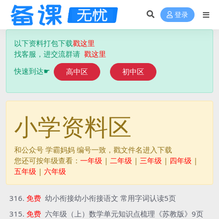
登录
以下资料打包下载
戳这里
找客服，进交流群请
戳这里
️
快速到达☛
高中区
初中区
小学资料区
和公众号 学霸妈妈 编号一致，戳文件名进入下载
您还可按年级查看：
一年级
|
二年级
|
三年级
|
四年级
|
五年级
|
六年级
免费
幼小衔接幼小衔接语文 常用字词认读5页
免费
六年级（上）数学单元知识点梳理《苏教版》9页